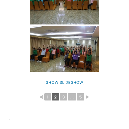
[SHOW SLIDESHOW]
◄
1
2
3
...
5
►
"