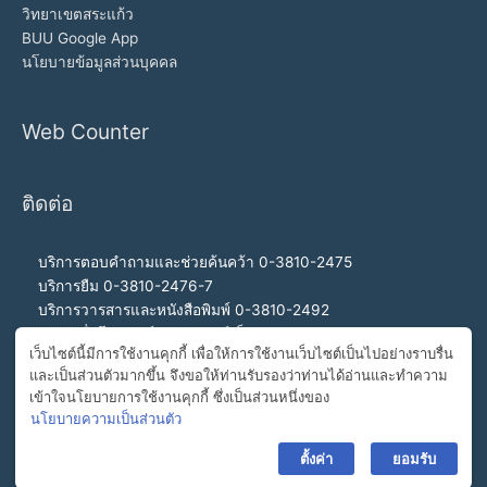
วิทยาเขตสระแก้ว
BUU Google App
นโยบายข้อมูลส่วนบุคคล
Web Counter
ติดต่อ
บริการตอบคำถามและช่วยค้นคว้า 0-3810-2475
บริการยืม 0-3810-2476-7
บริการวารสารและหนังสือพิมพ์ 0-3810-2492
บริการสื่อโสตทัศน์และอินเทอร์เน็ต 0-3810-2468
เว็บไซต์นี้มีการใช้งานคุกกี้ เพื่อให้การใช้งานเว็บไซต์เป็นไปอย่างราบรื่น
สำนักงานผู้อำนวยการ 0-3810-2460, 0-3810-2465
และเป็นส่วนตัวมากขึ้น จึงขอให้ท่านรับรองว่าท่านได้อ่านและทำความ
สายด่วนผู้อำนวยการ 092-989-2993
เข้าใจนโยบายการใช้งานคุกกี้ ซึ่งเป็นส่วนหนึ่งของ
อีเมล buulibrary@buu.ac.th
นโยบายความเป็นส่วนตัว
ตั้งค่า
ยอมรับ