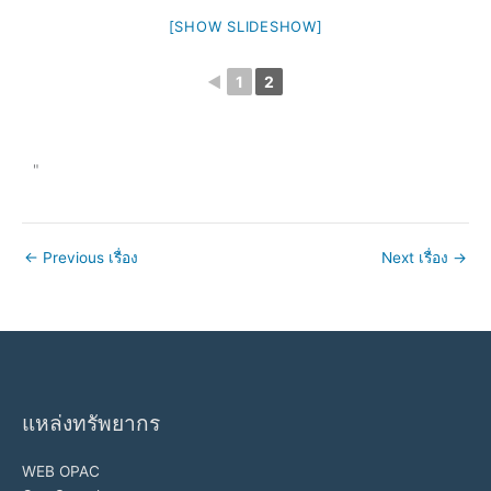
[SHOW SLIDESHOW]
◄
1
2
"
←
Previous เรื่อง
Next เรื่อง
→
แหล่งทรัพยากร
WEB OPAC