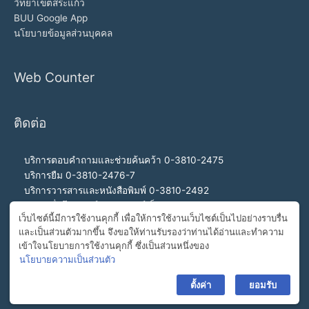
วิทยาเขตสระแก้ว
BUU Google App
นโยบายข้อมูลส่วนบุคคล
Web Counter
ติดต่อ
บริการตอบคำถามและช่วยค้นคว้า 0-3810-2475
บริการยืม 0-3810-2476-7
บริการวารสารและหนังสือพิมพ์ 0-3810-2492
บริการสื่อโสตทัศน์และอินเทอร์เน็ต 0-3810-2468
เว็บไซต์นี้มีการใช้งานคุกกี้ เพื่อให้การใช้งานเว็บไซต์เป็นไปอย่างราบรื่น
สำนักงานผู้อำนวยการ 0-3810-2460, 0-3810-2465
และเป็นส่วนตัวมากขึ้น จึงขอให้ท่านรับรองว่าท่านได้อ่านและทำความ
สายด่วนผู้อำนวยการ 092-989-2993
เข้าใจนโยบายการใช้งานคุกกี้ ซึ่งเป็นส่วนหนึ่งของ
อีเมล buulibrary@buu.ac.th
นโยบายความเป็นส่วนตัว
ตั้งค่า
ยอมรับ