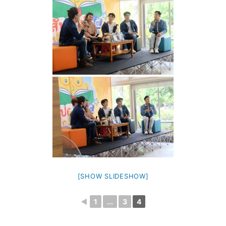
[SHOW SLIDESHOW]
◄
1
...
3
4