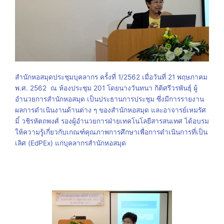
สำนักหอสมุดประชุมบุคลากร ครั้งที่ 1/2562 เมื่อวันที่ 21 พฤษภาคม
พ.ศ. 2562 ณ ห้องประชุม 201 โดยนางวันทนา กิติศรีวรพันธุ์ ผู้
อำนวยการสำนักหอสมุด เป็นประธานการประชุม ซึ่งมีการรายงาน
ผลการดำเนินงานด้านต่าง ๆ ของสำนักหอสมุด และอาจารย์เหมรัศ
มิ์ วชิรหัตถพงศ์ รองผู้อำนวยการฝ่ายเทคโนโลยีสารสนเทศ ได้อบรม
ให้ความรู้เกี่ยวกับเกณฑ์คุณภาพการศึกษาเพื่อการดำเนินการที่เป็น
เลิศ (EdPEx) แก่บุคลากรสำนักหอสมุด