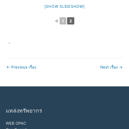
[SHOW SLIDESHOW]
◄
1
2
"
←
Previous เรื่อง
Next เรื่อง
→
แหล่งทรัพยากร
WEB OPAC