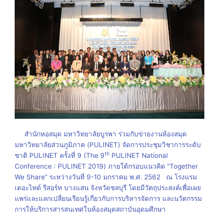
สำนักหอสมุด มหาวิทยาลัยบูรพา ร่วมกับข่ายงานห้องสมุด
มหาวิทยาลัยส่วนภูมิภาค (PULINET) จัดการประชุมวิชาการระดับ
th
ชาติ PULINET ครั้งที่ 9 (The 9
PULINET National
Conference : PULINET 2019) ภายใต้กรอบแนวคิด “Together
We Share” ระหว่างวันที่ 9-10 มกราคม พ.ศ. 2562 ณ โรงแรม
เดอะไทด์ รีสอร์ท บางแสน จังหวัดชลบุรี โดยมีวัตถุประสงค์เพื่อเผย
แพร่และแลกเปลี่ยนเรียนรู้เกี่ยวกับการบริหารจัดการ และนวัตกรรม
การให้บริการสารสนเทศในห้องสมุดสถาบันอุดมศึกษา