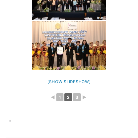
[SHOW SLIDESHOW]
◄
1
2
3
►
"