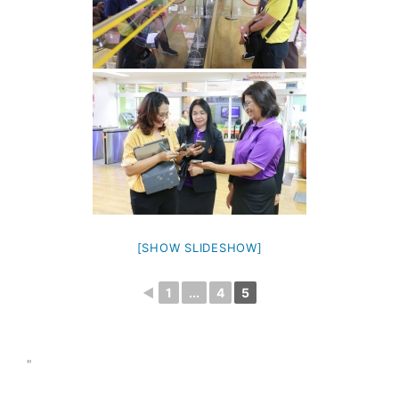
[SHOW SLIDESHOW]
◄
1
...
4
5
"