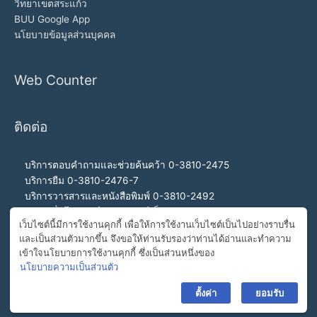
วิทยาเขตสระแก้ว
BUU Google App
นโยบายข้อมูลส่วนบุคคล
Web Counter
ติดต่อ
บริการตอบคำถามและช่วยค้นคว้า 0-3810-2475
บริการยืม 0-3810-2476-7
บริการวารสารและหนังสือพิมพ์ 0-3810-2492
บริการสื่อโสตทัศน์และอินเทอร์เน็ต 0-3810-2468
เว็บไซต์นี้มีการใช้งานคุกกี้ เพื่อให้การใช้งานเว็บไซต์เป็นไปอย่างราบรื่น
สำนักงานผู้อำนวยการ 0-3810-2460, 0-3810-2465
และเป็นส่วนตัวมากขึ้น จึงขอให้ท่านรับรองว่าท่านได้อ่านและทำความ
สายด่วนผู้อำนวยการ 092-989-2993
เข้าใจนโยบายการใช้งานคุกกี้ ซึ่งเป็นส่วนหนึ่งของ
อีเมล buulibrary@buu.ac.th
นโยบายความเป็นส่วนตัว
ตั้งค่า
ยอมรับ