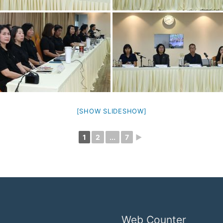
[SHOW SLIDESHOW]
1
2
...
7
►
Web Counter