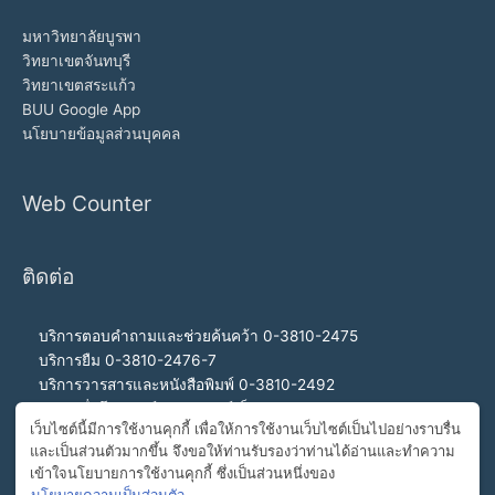
มหาวิทยาลัยบูรพา
วิทยาเขตจันทบุรี
วิทยาเขตสระแก้ว
BUU Google App
นโยบายข้อมูลส่วนบุคคล
Web Counter
ติดต่อ
บริการตอบคำถามและช่วยค้นคว้า 0-3810-2475
บริการยืม 0-3810-2476-7
บริการวารสารและหนังสือพิมพ์ 0-3810-2492
บริการสื่อโสตทัศน์และอินเทอร์เน็ต 0-3810-2468
เว็บไซต์นี้มีการใช้งานคุกกี้ เพื่อให้การใช้งานเว็บไซต์เป็นไปอย่างราบรื่น
สำนักงานผู้อำนวยการ 0-3810-2460, 0-3810-2465
และเป็นส่วนตัวมากขึ้น จึงขอให้ท่านรับรองว่าท่านได้อ่านและทำความ
สายด่วนผู้อำนวยการ 092-989-2993
เข้าใจนโยบายการใช้งานคุกกี้ ซึ่งเป็นส่วนหนึ่งของ
อีเมล buulibrary@buu.ac.th
นโยบายความเป็นส่วนตัว