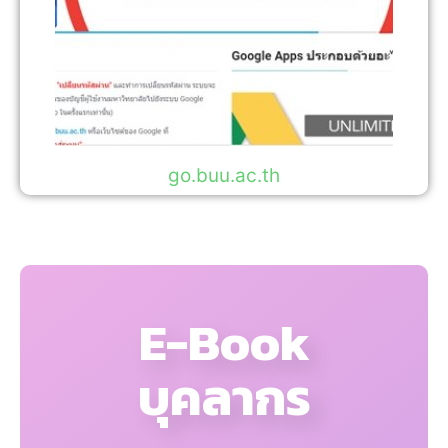
go.buu.ac.th
E-Book
บุคลากร