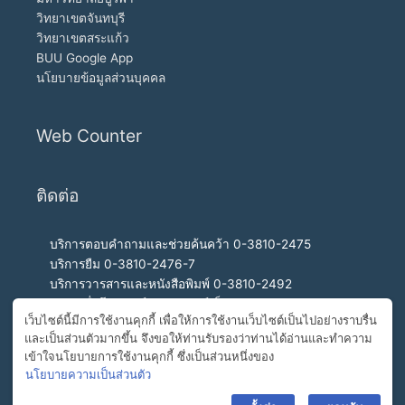
วิทยาเขตจันทบุรี
วิทยาเขตสระแก้ว
BUU Google App
นโยบายข้อมูลส่วนบุคคล
Web Counter
ติดต่อ
บริการตอบคำถามและช่วยค้นคว้า 0-3810-2475
บริการยืม 0-3810-2476-7
บริการวารสารและหนังสือพิมพ์ 0-3810-2492
บริการสื่อโสตทัศน์และอินเทอร์เน็ต 0-3810-2468
เว็บไซต์นี้มีการใช้งานคุกกี้ เพื่อให้การใช้งานเว็บไซต์เป็นไปอย่างราบรื่น
สำนักงานผู้อำนวยการ 0-3810-2460, 0-3810-2465
และเป็นส่วนตัวมากขึ้น จึงขอให้ท่านรับรองว่าท่านได้อ่านและทำความ
สายด่วนผู้อำนวยการ 092-989-2993
เข้าใจนโยบายการใช้งานคุกกี้ ซึ่งเป็นส่วนหนึ่งของ
อีเมล buulibrary@buu.ac.th
นโยบายความเป็นส่วนตัว