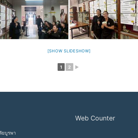
[SHOW SLIDESHOW]
1
2
►
Web Counter
ัยบูรพา