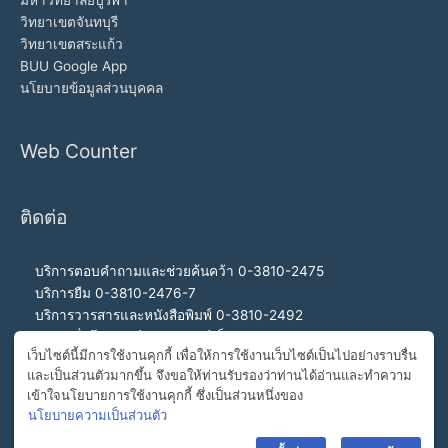
วิทยาเขตจันทบุรี
วิทยาเขตสระแก้ว
BUU Google App
นโยบายข้อมูลส่วนบุคคล
Web Counter
ติดต่อ
บริการตอบคำถามและช่วยค้นคว้า 0-3810-2475
บริการยืม 0-3810-2476-7
บริการวารสารและหนังสือพิมพ์ 0-3810-2492
บริการสื่อโสตทัศน์และอินเทอร์เน็ต 0-3810-2468
เว็บไซต์นี้มีการใช้งานคุกกี้ เพื่อให้การใช้งานเว็บไซต์เป็นไปอย่างราบรื่น
สำนักงานผู้อำนวยการ 0-3810-2460, 0-3810-2465
และเป็นส่วนตัวมากขึ้น จึงขอให้ท่านรับรองว่าท่านได้อ่านและทำความ
สายด่วนผู้อำนวยการ 092-989-2993
เข้าใจนโยบายการใช้งานคุกกี้ ซึ่งเป็นส่วนหนึ่งของ
อีเมล buulibrary@buu.ac.th
นโยบายความเป็นส่วนตัว