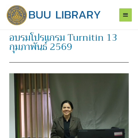
Skip
Main
to
content
Men
อบรมโปรแกรม Turnitin 13
กุมภาพันธ์ 2569