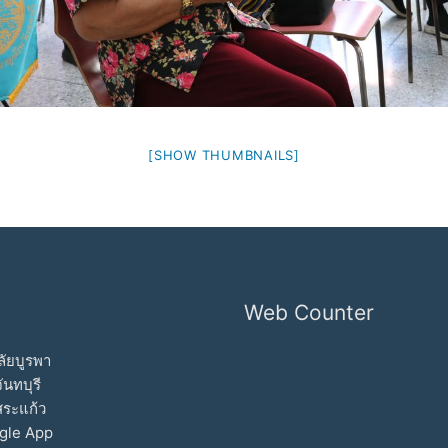
[SHOW THUMBNAILS]
Web Counter
ัยบูรพา
ันทบุรี
สระแก้ว
gle App