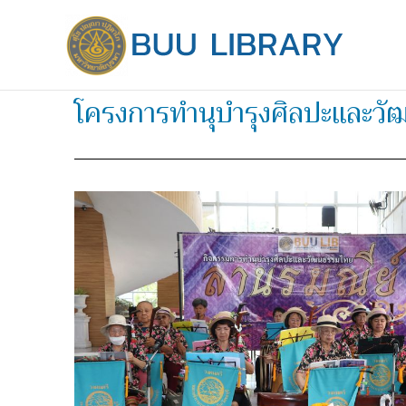
Skip
to
content
โครงการทำนุบำรุงศิลปะและวั