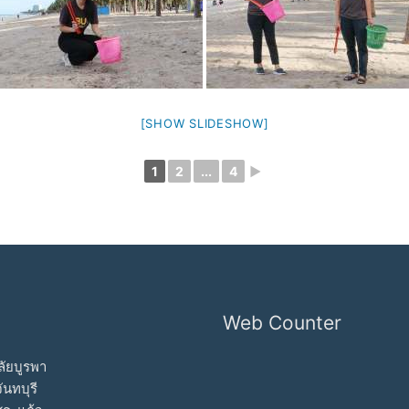
[SHOW SLIDESHOW]
1
2
...
4
►
Web Counter
ัยบูรพา
ันทบุรี