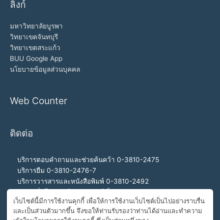
ลิงก์
มหาวิทยาลัยบูรพา
วิทยาเขตจันทบุรี
วิทยาเขตสระแก้ว
BUU Google App
นโยบายข้อมูลส่วนบุคคล
Web Counter
ติดต่อ
บริการตอบคำถามและช่วยค้นคว้า 0-3810-2475
บริการยืม 0-3810-2476-7
บริการวารสารและหนังสือพิมพ์ 0-3810-2492
บริการสื่อโสตทัศน์และอินเทอร์เน็ต 0-3810-2468
เว็บไซต์นี้มีการใช้งานคุกกี้ เพื่อให้การใช้งานเว็บไซต์เป็นไปอย่างราบรื่น
สำนักงานผู้อำนวยการ 0-3810-2460, 0-3810-2465
และเป็นส่วนตัวมากขึ้น จึงขอให้ท่านรับรองว่าท่านได้อ่านและทำความ
สายด่วนผู้อำนวยการ 092-989-2993