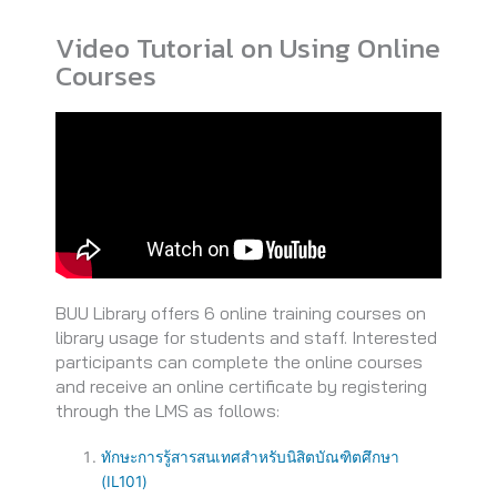
Video Tutorial on Using Online
Courses
BUU Library offers 6 online training courses on
library usage for students and staff. Interested
participants can complete the online courses
and receive an online certificate by registering
through the LMS as follows:
ทักษะการรู้สารสนเทศสำหรับนิสิตบัณฑิตศึกษา
(IL101)