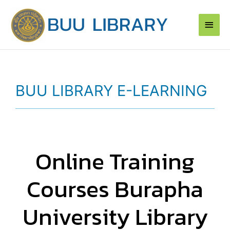
Skip
Main
to
content
Men
BUU LIBRARY E-LEARNING
Online Training
Courses Burapha
University Library