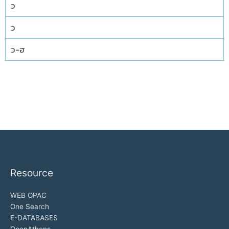
ว
ว
ว-ฮ
Resource
WEB OPAC
One Search
E-DATABASES
OpenAthens