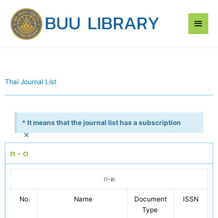
Skip
Main
to
content
Men
Thai Journal List
* It means that the journal list has a subscription
×
ก - ต
ก-ต
No.
Name
Document
ISSN
Type