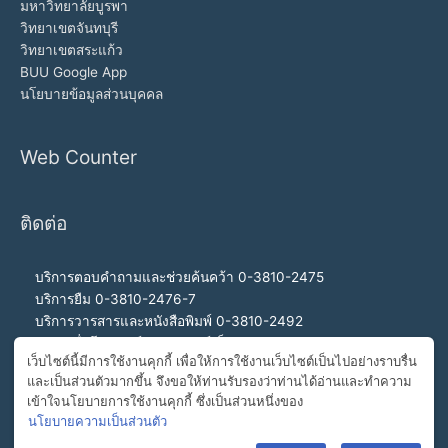
มหาวิทยาลัยบูรพา
วิทยาเขตจันทบุรี
วิทยาเขตสระแก้ว
BUU Google App
นโยบายข้อมูลส่วนบุคคล
Web Counter
ติดต่อ
บริการตอบคำถามและช่วยค้นคว้า 0-3810-2475
บริการยืม 0-3810-2476-7
บริการวารสารและหนังสือพิมพ์ 0-3810-2492
บริการสื่อโสตทัศน์และอินเทอร์เน็ต 0-3810-2468
เว็บไซต์นี้มีการใช้งานคุกกี้ เพื่อให้การใช้งานเว็บไซต์เป็นไปอย่างราบรื่น
สำนักงานผู้อำนวยการ 0-3810-2460, 0-3810-2465
และเป็นส่วนตัวมากขึ้น จึงขอให้ท่านรับรองว่าท่านได้อ่านและทำความ
สายด่วนผู้อำนวยการ 092-989-2993
เข้าใจนโยบายการใช้งานคุกกี้ ซึ่งเป็นส่วนหนึ่งของ
อีเมล buulibrary@buu.ac.th
นโยบายความเป็นส่วนตัว