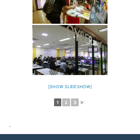
[SHOW SLIDESHOW]
1
2
3
►
"