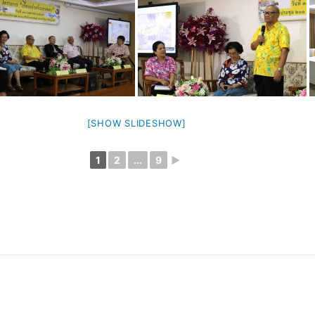
[SHOW SLIDESHOW]
1
2
...
9
►