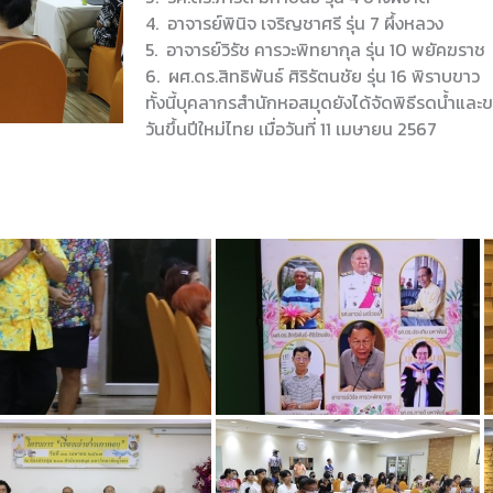
4. อาจารย์พินิจ เจริญชาศรี รุ่น 7 ผึ้งหลวง
5. อาจารย์วิรัช คารวะพิทยากุล รุ่น 10 พยัคฆราช
6. ผศ.ดร.สิทธิพันธ์ ศิริรัตนชัย รุ่น 16 พิราบขาว
ทั้งนี้บุคลากรสำนักหอสมุดยังได้จัดพิธีรดน้ำและ
วันขึ้นปีใหม่ไทย เมื่อวันที่ 11 เมษายน 2567