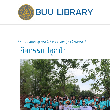
Skip
to
content
/
ข่าวและเหตุการณ์
/ By
สมหญิง เจียสารัมย์
กิจกรรมปลูกป่า