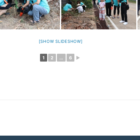
[SHOW SLIDESHOW]
1
2
...
6
►