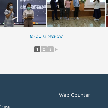
[SHOW SLIDESHOW]
1
2
3
►
Web Counter
ัยบูรพา