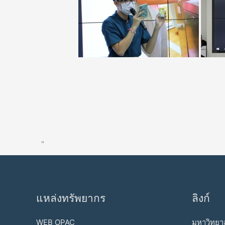
"
แหล่งทรัพยากร
ลิงก์
WEB OPAC
มหาวิทยาล