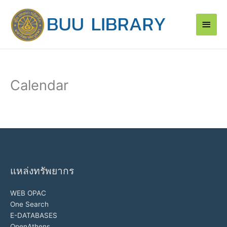
Skip
Main
to
content
Men
Calendar
แหล่งทรัพยากร
WEB OPAC
One Search
E-DATABASES
OpenAthens