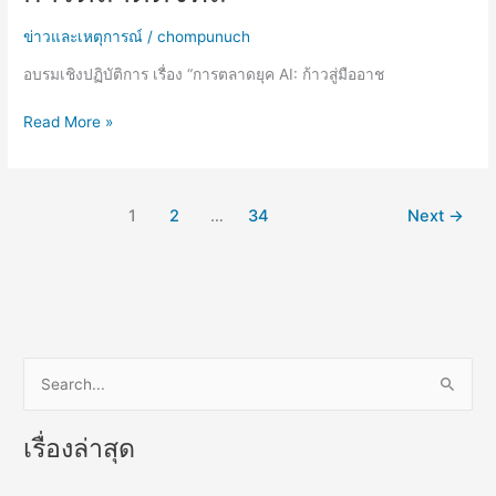
เรื่อง
“การ
ข่าวและเหตุการณ์
/
chompunuch
ตลาด
อบรมเชิงปฏิบัติการ เรื่อง “การตลาดยุค AI: ก้าวสู่มืออาช
ยุค
AI:
Read More »
ก้าว
สู่
มือ
อาชีพ
1
2
…
34
Next
→
แห่ง
การ
ตลาด
ดิจิทัล”
S
e
เรื่องล่าสุด
a
r