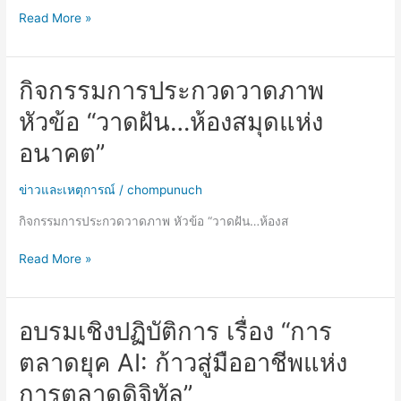
Read More »
กิจกรรมการประกวดวาดภาพ
กิจกรรม
การ
หัวข้อ “วาดฝัน…ห้องสมุดแห่ง
ประกวด
วาด
อนาคต”
ภาพ
หัวข้อ
ข่าวและเหตุการณ์
/
chompunuch
“วาด
กิจกรรมการประกวดวาดภาพ หัวข้อ “วาดฝัน…ห้องส
ฝัน…
ห้อง
Read More »
สมุด
แห่ง
อนาคต”
อบรมเชิงปฏิบัติการ เรื่อง “การ
อบรม
เชิง
ตลาดยุค AI: ก้าวสู่มืออาชีพแห่ง
ปฏิบัติ
การ
การตลาดดิจิทัล”