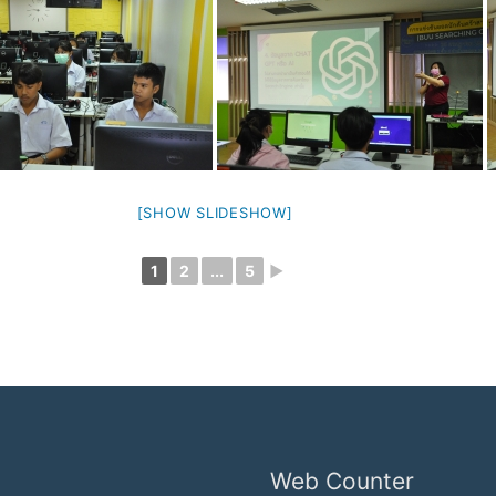
[SHOW SLIDESHOW]
1
2
...
5
►
Web Counter