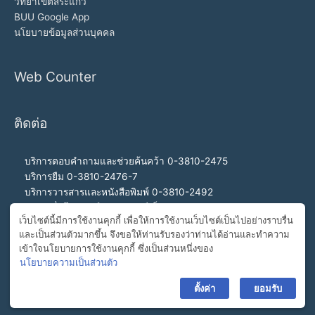
วิทยาเขตสระแก้ว
BUU Google App
นโยบายข้อมูลส่วนบุคคล
Web Counter
ติดต่อ
บริการตอบคำถามและช่วยค้นคว้า 0-3810-2475
บริการยืม 0-3810-2476-7
บริการวารสารและหนังสือพิมพ์ 0-3810-2492
บริการสื่อโสตทัศน์และอินเทอร์เน็ต 0-3810-2468
เว็บไซต์นี้มีการใช้งานคุกกี้ เพื่อให้การใช้งานเว็บไซต์เป็นไปอย่างราบรื่น
สำนักงานผู้อำนวยการ 0-3810-2460, 0-3810-2465
และเป็นส่วนตัวมากขึ้น จึงขอให้ท่านรับรองว่าท่านได้อ่านและทำความ
สายด่วนผู้อำนวยการ 092-989-2993
เข้าใจนโยบายการใช้งานคุกกี้ ซึ่งเป็นส่วนหนึ่งของ
อีเมล buulibrary@buu.ac.th
นโยบายความเป็นส่วนตัว
ตั้งค่า
ยอมรับ