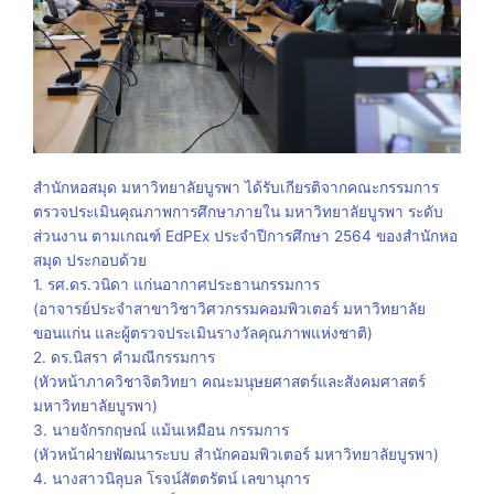
สำนักหอสมุด มหาวิทยาลัยบูรพา ได้รับเกียรติจากคณะกรรมการ
ตรวจประเมินคุณภาพการศึกษาภายใน มหาวิทยาลัยบูรพา ระดับ
ส่วนงาน ตามเกณฑ์ EdPEx ประจำปีการศึกษา 2564 ของสำนักหอ
สมุด ประกอบด้วย
1. รศ.ดร.วนิดา แก่นอากาศ​ประธานกรรมการ
(อาจารย์ประจำสาขาวิชาวิศวกรรมคอมพิวเตอร์ มหาวิทยาลัย
ขอนแก่น และผู้ตรวจประเมินรางวัลคุณภาพแห่งชาติ)
2. ดร.นิสรา คำมณี​กรรมการ
(หัวหน้าภาควิชาจิตวิทยา คณะมนุษยศาสตร์และสังคมศาสตร์
มหาวิทยาลัยบูรพา)
3. นายจักรกฤษณ์ แม้นเหมือน ​กรรมการ
(หัวหน้าฝ่ายพัฒนาระบบ สำนักคอมพิวเตอร์ มหาวิทยาลัยบูรพา)
4. นางสาวนิลุบล โรจน์สัตตรัตน์ เลขานุการ