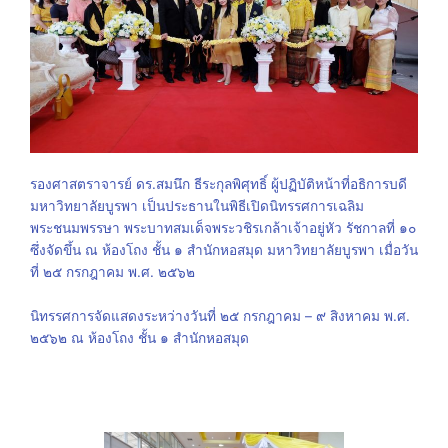
รองศาสตราจารย์ ดร.สมนึก ธีระกุลพิศุทธิ์ ผู้ปฏิบัติหน้าที่อธิการบดี
มหาวิทยาลัยบูรพา เป็นประธานในพิธีเปิดนิทรรศการเฉลิม
พระชนมพรรษา พระบาทสมเด็จพระวชิรเกล้าเจ้าอยู่หัว รัชกาลที่ ๑๐
ซึ่งจัดขึ้น ณ ห้องโถง ชั้น ๑ สำนักหอสมุด มหาวิทยาลัยบูรพา เมื่อวัน
ที่ ๒๕ กรกฎาคม พ.ศ. ๒๕๖๒
นิทรรศการจัดแสดงระหว่างวันที่ ๒๕ กรกฎาคม – ๙ สิงหาคม พ.ศ.
๒๕๖๒ ณ ห้องโถง ชั้น ๑ สำนักหอสมุด