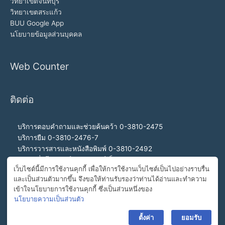
วิทยาเขตจันทบุรี
วิทยาเขตสระแก้ว
BUU Google App
นโยบายข้อมูลส่วนบุคคล
Web Counter
ติดต่อ
บริการตอบคำถามและช่วยค้นคว้า 0-3810-2475
บริการยืม 0-3810-2476-7
บริการวารสารและหนังสือพิมพ์ 0-3810-2492
บริการสื่อโสตทัศน์และอินเทอร์เน็ต 0-3810-2468
เว็บไซต์นี้มีการใช้งานคุกกี้ เพื่อให้การใช้งานเว็บไซต์เป็นไปอย่างราบรื่น
สำนักงานผู้อำนวยการ 0-3810-2460, 0-3810-2465
และเป็นส่วนตัวมากขึ้น จึงขอให้ท่านรับรองว่าท่านได้อ่านและทำความ
สายด่วนผู้อำนวยการ 092-989-2993
เข้าใจนโยบายการใช้งานคุกกี้ ซึ่งเป็นส่วนหนึ่งของ
อีเมล buulibrary@buu.ac.th
นโยบายความเป็นส่วนตัว
ตั้งค่า
ยอมรับ