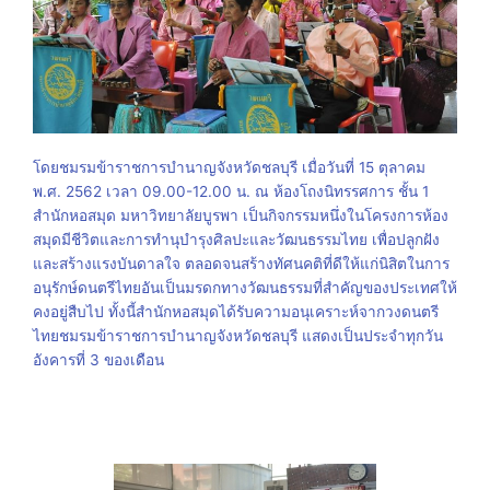
โดยชมรมข้าราชการบำนาญจังหวัดชลบุรี เมื่อวันที่ 15 ตุลาคม
พ.ศ. 2562 เวลา 09.00-12.00 น. ณ ห้องโถงนิทรรศการ ชั้น 1
สำนักหอสมุด มหาวิทยาลัยบูรพา เป็นกิจกรรมหนึ่งในโครงการห้อง
สมุดมีชีวิตและการทำนุบำรุงศิลปะและวัฒนธรรมไทย เพื่อปลูกฝัง
และสร้างแรงบันดาลใจ ตลอดจนสร้างทัศนคติที่ดีให้แก่นิสิตในการ
อนุรักษ์ดนตรีไทยอันเป็นมรดกทางวัฒนธรรมที่สำคัญของประเทศให้
คงอยู่สืบไป ทั้งนี้สำนักหอสมุดได้รับความอนุเคราะห์จากวงดนตรี
ไทยชมรมข้าราชการบำนาญจังหวัดชลบุรี แสดงเป็นประจำทุกวัน
อังคารที่ 3 ของเดือน