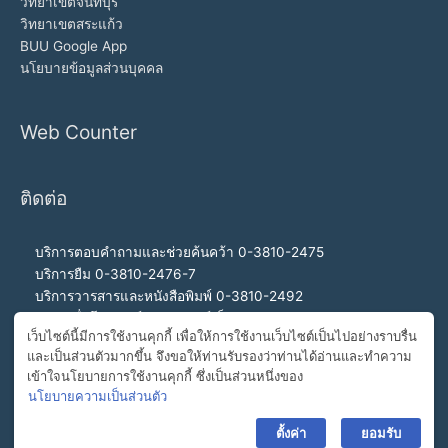
วิทยาเขตจันทบุรี
วิทยาเขตสระแก้ว
BUU Google App
นโยบายข้อมูลส่วนบุคคล
Web Counter
ติดต่อ
บริการตอบคำถามและช่วยค้นคว้า 0-3810-2475
บริการยืม 0-3810-2476-7
บริการวารสารและหนังสือพิมพ์ 0-3810-2492
บริการสื่อโสตทัศน์และอินเทอร์เน็ต 0-3810-2468
เว็บไซต์นี้มีการใช้งานคุกกี้ เพื่อให้การใช้งานเว็บไซต์เป็นไปอย่างราบรื่น
สำนักงานผู้อำนวยการ 0-3810-2460, 0-3810-2465
และเป็นส่วนตัวมากขึ้น จึงขอให้ท่านรับรองว่าท่านได้อ่านและทำความ
สายด่วนผู้อำนวยการ 092-989-2993
เข้าใจนโยบายการใช้งานคุกกี้ ซึ่งเป็นส่วนหนึ่งของ
อีเมล buulibrary@buu.ac.th
นโยบายความเป็นส่วนตัว
ตั้งค่า
ยอมรับ