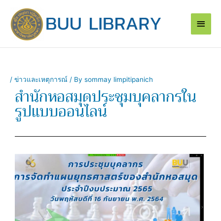
Skip
Main
to
content
Men
/
ข่าวและเหตุการณ์
/ By
sommay limpitipanich
สำนักหอสมุดประชุมบุคลากรใน
รูปแบบออนไลน์