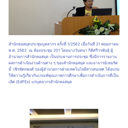
สำนักหอสมุดประชุมบุคลากร ครั้งที่ 1/2562 เมื่อวันที่ 21 พฤษภาคม
พ.ศ. 2562 ณ ห้องประชุม 201 โดยนางวันทนา กิติศรีวรพันธุ์ ผู้
อำนวยการสำนักหอสมุด เป็นประธานการประชุม ซึ่งมีการรายงาน
ผลการดำเนินงานด้านต่าง ๆ ของสำนักหอสมุด และอาจารย์เหมรัศ
มิ์ วชิรหัตถพงศ์ รองผู้อำนวยการฝ่ายเทคโนโลยีสารสนเทศ ได้อบรม
ให้ความรู้เกี่ยวกับเกณฑ์คุณภาพการศึกษาเพื่อการดำเนินการที่เป็น
เลิศ (EdPEx) แก่บุคลากรสำนักหอสมุด