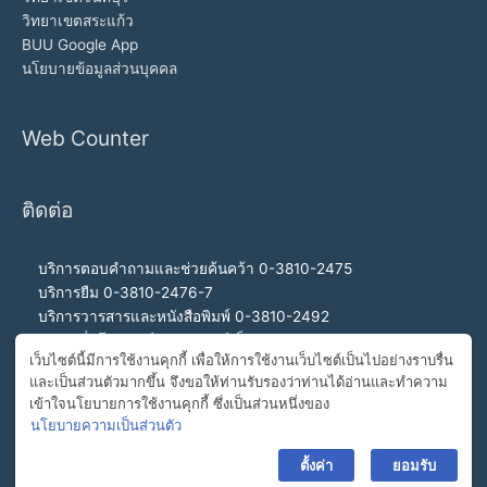
วิทยาเขตสระแก้ว
BUU Google App
นโยบายข้อมูลส่วนบุคคล
Web Counter
ติดต่อ
บริการตอบคำถามและช่วยค้นคว้า 0-3810-2475
บริการยืม 0-3810-2476-7
บริการวารสารและหนังสือพิมพ์ 0-3810-2492
บริการสื่อโสตทัศน์และอินเทอร์เน็ต 0-3810-2468
เว็บไซต์นี้มีการใช้งานคุกกี้ เพื่อให้การใช้งานเว็บไซต์เป็นไปอย่างราบรื่น
สำนักงานผู้อำนวยการ 0-3810-2460, 0-3810-2465
และเป็นส่วนตัวมากขึ้น จึงขอให้ท่านรับรองว่าท่านได้อ่านและทำความ
สายด่วนผู้อำนวยการ 092-989-2993
เข้าใจนโยบายการใช้งานคุกกี้ ซึ่งเป็นส่วนหนึ่งของ
อีเมล buulibrary@buu.ac.th
นโยบายความเป็นส่วนตัว
ตั้งค่า
ยอมรับ