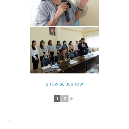
[SHOW SLIDESHOW]
1
2
►
"