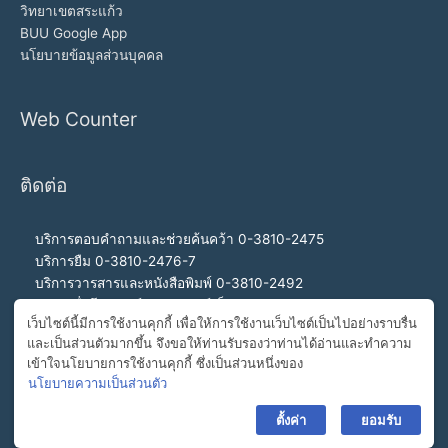
วิทยาเขตสระแก้ว
BUU Google App
นโยบายข้อมูลส่วนบุคคล
Web Counter
ติดต่อ
บริการตอบคำถามและช่วยค้นคว้า 0-3810-2475
บริการยืม 0-3810-2476-7
บริการวารสารและหนังสือพิมพ์ 0-3810-2492
บริการสื่อโสตทัศน์และอินเทอร์เน็ต 0-3810-2468
เว็บไซต์นี้มีการใช้งานคุกกี้ เพื่อให้การใช้งานเว็บไซต์เป็นไปอย่างราบรื่น
สำนักงานผู้อำนวยการ 0-3810-2460, 0-3810-2465
และเป็นส่วนตัวมากขึ้น จึงขอให้ท่านรับรองว่าท่านได้อ่านและทำความ
สายด่วนผู้อำนวยการ 092-989-2993
เข้าใจนโยบายการใช้งานคุกกี้ ซึ่งเป็นส่วนหนึ่งของ
อีเมล buulibrary@buu.ac.th
นโยบายความเป็นส่วนตัว
ตั้งค่า
ยอมรับ