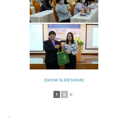
[SHOW SLIDESHOW]
1
2
►
"