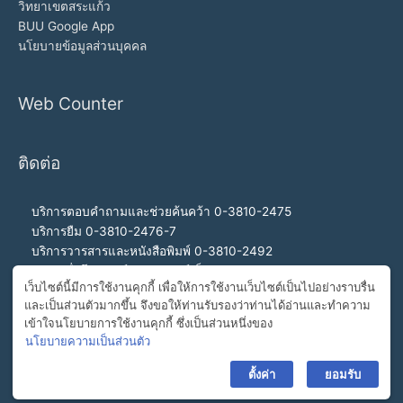
วิทยาเขตสระแก้ว
BUU Google App
นโยบายข้อมูลส่วนบุคคล
Web Counter
ติดต่อ
บริการตอบคำถามและช่วยค้นคว้า 0-3810-2475
บริการยืม 0-3810-2476-7
บริการวารสารและหนังสือพิมพ์ 0-3810-2492
บริการสื่อโสตทัศน์และอินเทอร์เน็ต 0-3810-2468
เว็บไซต์นี้มีการใช้งานคุกกี้ เพื่อให้การใช้งานเว็บไซต์เป็นไปอย่างราบรื่น
สำนักงานผู้อำนวยการ 0-3810-2460, 0-3810-2465
และเป็นส่วนตัวมากขึ้น จึงขอให้ท่านรับรองว่าท่านได้อ่านและทำความ
สายด่วนผู้อำนวยการ 092-989-2993
เข้าใจนโยบายการใช้งานคุกกี้ ซึ่งเป็นส่วนหนึ่งของ
อีเมล buulibrary@buu.ac.th
นโยบายความเป็นส่วนตัว
ตั้งค่า
ยอมรับ