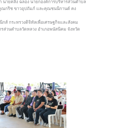
รติจาก นายคลึง ฉลอง นายกองค์การบริหารส่วนตำบล
ุณกริช ขาวอุปถัมภ์ และคุณชนนิกานต์ คง
กส์ กระทรวงดิจิทัลเพื่อเศรษฐกิจและสังคม
ิหารส่วนตำบลวัดหลวง อำเภอพนัสนิคม จังหวัด