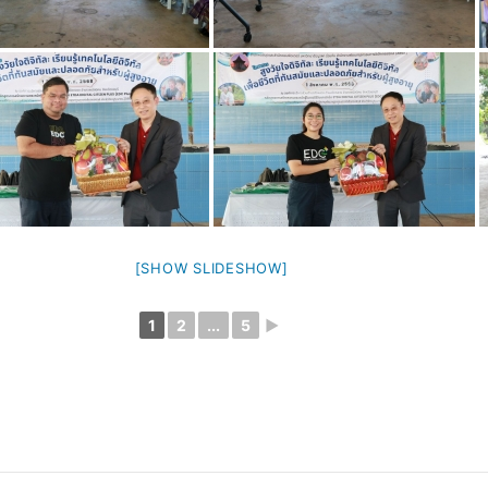
[SHOW SLIDESHOW]
1
2
...
5
►