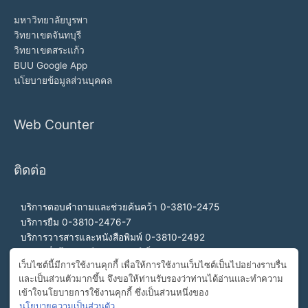
มหาวิทยาลัยบูรพา
วิทยาเขตจันทบุรี
วิทยาเขตสระแก้ว
BUU Google App
นโยบายข้อมูลส่วนบุคคล
Web Counter
ติดต่อ
บริการตอบคำถามและช่วยค้นคว้า 0-3810-2475
บริการยืม 0-3810-2476-7
บริการวารสารและหนังสือพิมพ์ 0-3810-2492
บริการสื่อโสตทัศน์และอินเทอร์เน็ต 0-3810-2468
เว็บไซต์นี้มีการใช้งานคุกกี้ เพื่อให้การใช้งานเว็บไซต์เป็นไปอย่างราบรื่น
สำนักงานผู้อำนวยการ 0-3810-2460, 0-3810-2465
และเป็นส่วนตัวมากขึ้น จึงขอให้ท่านรับรองว่าท่านได้อ่านและทำความ
สายด่วนผู้อำนวยการ 092-989-2993
เข้าใจนโยบายการใช้งานคุกกี้ ซึ่งเป็นส่วนหนึ่งของ
อีเมล buulibrary@buu.ac.th
นโยบายความเป็นส่วนตัว