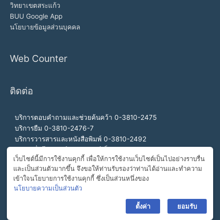
วิทยาเขตสระแก้ว
BUU Google App
นโยบายข้อมูลส่วนบุคคล
Web Counter
ติดต่อ
บริการตอบคำถามและช่วยค้นคว้า 0-3810-2475
บริการยืม 0-3810-2476-7
บริการวารสารและหนังสือพิมพ์ 0-3810-2492
บริการสื่อโสตทัศน์และอินเทอร์เน็ต 0-3810-2468
เว็บไซต์นี้มีการใช้งานคุกกี้ เพื่อให้การใช้งานเว็บไซต์เป็นไปอย่างราบรื่น
สำนักงานผู้อำนวยการ 0-3810-2460, 0-3810-2465
และเป็นส่วนตัวมากขึ้น จึงขอให้ท่านรับรองว่าท่านได้อ่านและทำความ
สายด่วนผู้อำนวยการ 092-989-2993
เข้าใจนโยบายการใช้งานคุกกี้ ซึ่งเป็นส่วนหนึ่งของ
อีเมล buulibrary@buu.ac.th
นโยบายความเป็นส่วนตัว
ตั้งค่า
ยอมรับ