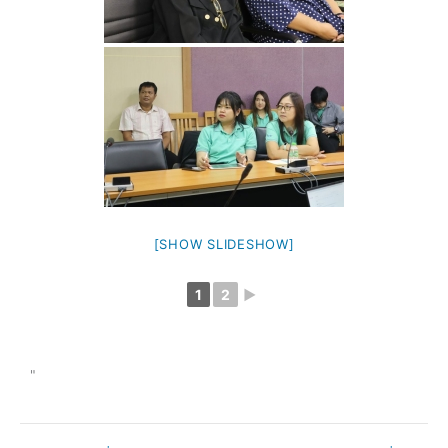
[SHOW SLIDESHOW]
1
2
►
"