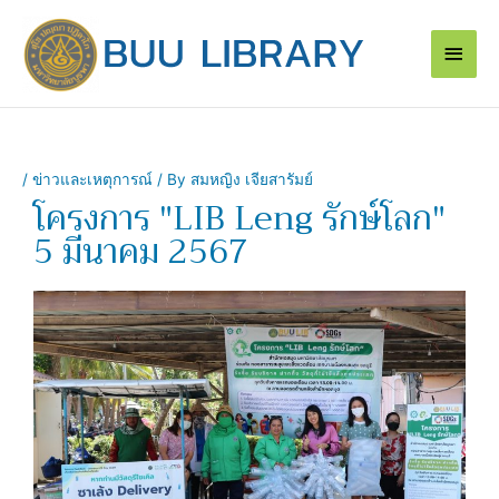
Skip
Main
to
content
Men
/
ข่าวและเหตุการณ์
/ By
สมหญิง เจียสารัมย์
โครงการ "LIB Leng รักษ์โลก"
5 มีนาคม 2567