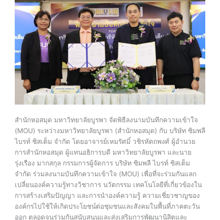
สำนักหอสมุด มหาวิทยาลัยบูรพา จัดพิธีลงนามบันทึกความเข้าใจ
(MOU) ระหว่างมหาวิทยาลัยบูรพา (สำนักหอสมุด) กับ บริษัท ซิมพลี
ไบรท์ ซิสเต็ม จำกัด โดยอาจารย์เหมรัศมิ์ วชิรหัตถพงศ์ ผู้อำนวย
การสำนักหอสมุด ผู้แทนอธิการบดี มหาวิทยาลัยบูรพา และนาย
รุ่งเรือง มากสกุล กรรมการผู้จัดการ บริษัท ซิมพลี ไบรท์ ซิสเต็ม
จำกัด ร่วมลงนามบันทึกความเข้าใจ (MOU) เพื่อที่จะร่วมกันแลก
เปลี่ยนองค์ความรู้ทางวิชาการ นวัตกรรม เทคโนโลยีที่เกี่ยวข้องใน
การสร้างเสริมปัญญา และการนำองค์ความรู้ ความเชี่ยวชาญของ
องค์กรไปใช้ให้เกิดประโยชน์ต่อชุมชนและสังคมในพื้นที่ภาคตะวัน
ออก ตลอดจนร่วมกันสนับสนุนและส่งเสริมการพัฒนานิสิตและ