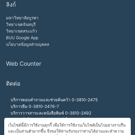
ลิงก์
มหาวิทยาลัยบูรพา
วิทยาเขตจันทบุรี
วิทยาเขตสระแก้ว
BUU Google App
นโยบายข้อมูลส่วนบุคคล
Web Counter
ติดต่อ
บริการตอบคำถามและช่วยค้นคว้า 0-3810-2475
บริการยืม 0-3810-2476-7
บริการวารสารและหนังสือพิมพ์ 0-3810-2492
บริการสื่อโสตทัศน์และอินเทอร์เน็ต 0-3810-2468
เว็บไซต์นี้มีการใช้งานคุกกี้ เพื่อให้การใช้งานเว็บไซต์เป็นไปอย่างราบรื่น
สำนักงานผู้อำนวยการ 0-3810-2460, 0-3810-2465
และเป็นส่วนตัวมากขึ้น จึงขอให้ท่านรับรองว่าท่านได้อ่านและทำความ
สายด่วนผู้อำนวยการ 092-989-2993