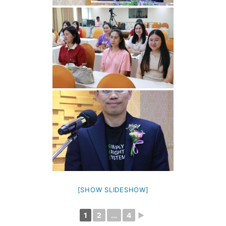
[SHOW SLIDESHOW]
1
2
...
4
►