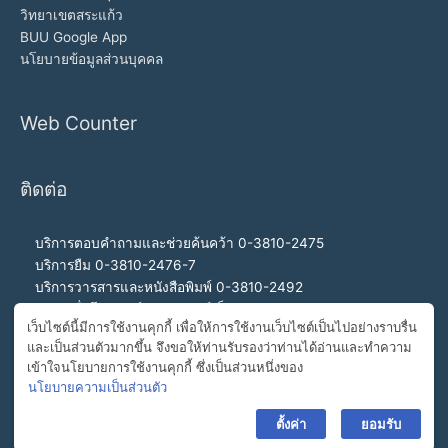
วิทยาเขตสระแก้ว
BUU Google App
นโยบายข้อมูลส่วนบุคคล
Web Counter
ติดต่อ
บริการตอบคำถามและช่วยค้นคว้า 0-3810-2475
บริการยืม 0-3810-2476-7
บริการวารสารและหนังสือพิมพ์ 0-3810-2492
บริการสื่อโสตทัศน์และอินเทอร์เน็ต 0-3810-2468
เว็บไซต์นี้มีการใช้งานคุกกี้ เพื่อให้การใช้งานเว็บไซต์เป็นไปอย่างราบรื่น
สำนักงานผู้อำนวยการ 0-3810-2460, 0-3810-2465
และเป็นส่วนตัวมากขึ้น จึงขอให้ท่านรับรองว่าท่านได้อ่านและทำความ
สายด่วนผู้อำนวยการ 092-989-2993
เข้าใจนโยบายการใช้งานคุกกี้ ซึ่งเป็นส่วนหนึ่งของ
อีเมล buulibrary@buu.ac.th
นโยบายความเป็นส่วนตัว
ตั้งค่า
ยอมรับ