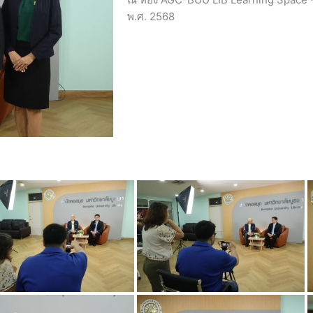
พ.ศ. 2568