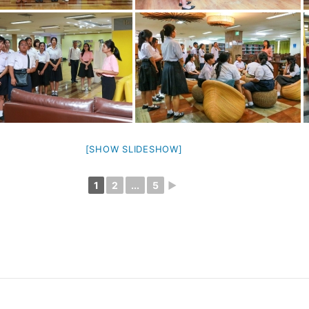
[SHOW SLIDESHOW]
1
2
...
5
►